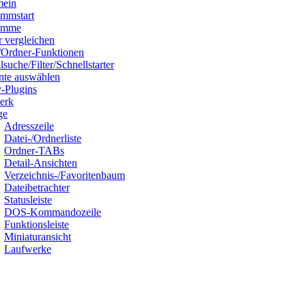
mein
ammstart
amme
 vergleichen
/Ordner-Funktionen
lsuche/Filter/Schnellstarter
nte auswählen
-Plugins
erk
ge
Adresszeile
Datei-/Ordnerliste
Ordner-TABs
Detail-Ansichten
Verzeichnis-/Favoritenbaum
Dateibetrachter
Statusleiste
DOS-Kommandozeile
Funktionsleiste
Miniaturansicht
Laufwerke