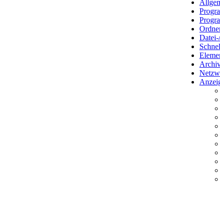
Allge
Progr
Progr
Ordner
Datei-
Schnel
Eleme
Archiv
Netzw
Anzei