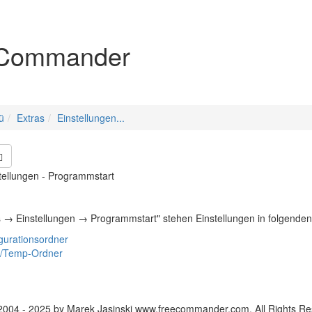
igation
Commander
ü
Extras
Einstellungen...
stellungen - Programmstart
s → Einstellungen → Programmstart"
stehen Einstellungen in folgende
gurationsordner
-/Temp-Ordner
2004 - 2025 by Marek Jasinski www.freecommander.com. All Rights Re