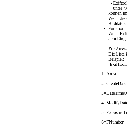
- Exiftool
- unter "A
können im
Wenn die 
Bilddateie
Funktion
Wenn Exift
dem Eingab
Zur Auswa
Die Liste 
Beispiel:
[ExifTool
1=Artist
2=CreateDate
3=DateTimeOr
4=ModifyDat
5=ExposureT
6=FNumber