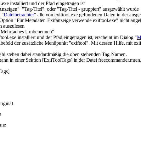
.exe installiert und der Pfad eingetragen ist
nzeigen" "Tag-Titel", oder "Tag-Titel - gruppiert" ausgewählt wurde
 "
Dateibetrachter
" alle von exiftool.exe gefundenen Daten in der aus
Option "Für Metadaten-Exifanzeige verwende exiftool.exe" nicht angeh
n auszulesen
 "Mehrfaches Umbenennen"
ool.exe installiert und der Pfad eingetragen ist, erscheint im Dialog "
M
efeld der zusätzliche Menüpunkt "exiftool". Mit dessen Hilfe, mit exif
hl stehen dabei standardmäßig die oben stehenden Tag-Namen.
kann in einer Sektion [ExifToolTags] in der Datei freecommander.mren.
Tags]
iginal
e
ime