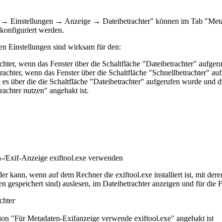
 → Einstellungen → Anzeige → Dateibetrachter" können im Tab "Metada
 konfiguriert werden.
en Einstellungen sind wirksam für den:
chter, wenn das Fenster über die Schaltfläche "Dateibetrachter" aufger
rachter, wenn das Fenster über die Schaltfläche "Schnellbetrachter" a
es über die die Schaltfläche "Dateibetrachter" aufgerufen wurde und d
rachter nutzen" angehakt ist.
-/Exif-Anzeig
e exift
ool.exe verwenden
 kann, wenn auf dem Rechner die exiftool.exe installiert ist, mit dere
en gespeichert sind) auslesen, im Dateibetrachter anzeigen und für d
chter
ion "Für Metadaten-Exifanzeige verwende exiftool.exe" angehakt ist