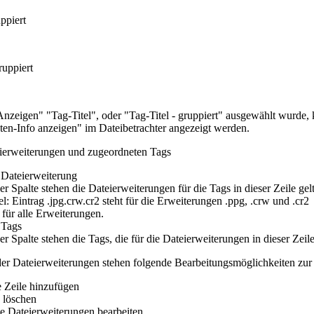
uppiert
uppiert
nzeigen" "Tag-Titel", oder "Tag-Titel - gruppiert" ausgewählt wurde, k
ten-Info anzeigen" im Dateibetrachter angezeigt werden.
eierweiterungen und zugeordneten Tags
 Dateierweiterung
ser Spalte stehen die Dateierweiterungen für die Tags in dieser Zeile gel
el: Eintrag .jpg.crw.cr2 steht für die Erweiterungen .ppg, .crw und .cr2
t für alle Erweiterungen.
 Tags
ser Spalte stehen die Tags, die für die Dateierweiterungen in dieser Zei
 der Dateierweiterungen stehen folgende Bearbeitungsmöglichkeiten zur
 Zeile hinzufügen
e löschen
te Dateierweiterungen bearbeiten