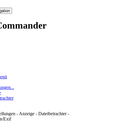
gation
Commander
enü
ungen...
e
trachter
tellungen - Anzeige - Dateibetrachter -
n/Exif