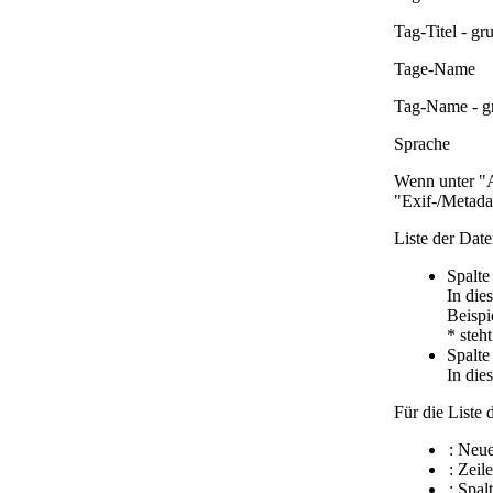
Tag-Titel - gr
Tage-Name
Tag-Name - gr
Sprache
Wenn unter "A
"Exif-/Metada
Liste der Dat
Spalte
In die
Beispi
* steh
Spalte
In die
Für die Liste
:
Neue
:
Zeil
:
Spal