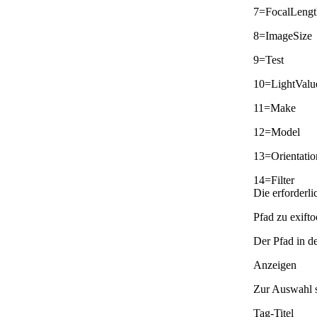
7=FocalLengt
8=ImageSize
9=Test
10=LightValu
11=Make
12=Model
13=Orientatio
14=Filter
Die erforderl
Pfad zu exifto
Der Pfad in de
Anzeigen
Zur Auswahl s
Tag-Titel