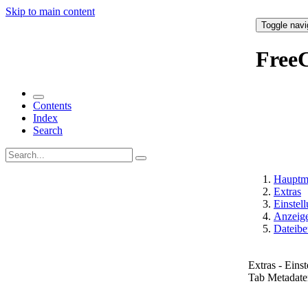
Skip to main content
Toggle navi
Free
Contents
Index
Search
Hauptm
Extras
Einstell
Anzeig
Dateibe
Extras - Eins
Tab Metadate