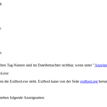
h
e
n
ichen Tag-Namen sind im Dateibetrachter sichtbar, wenn unter "
Anzeig
ol.exe
m die Exiftool.exe steht. Exiftool kann von der Seite
exiftool.org
herun
tehen folgende Anzeigearten: