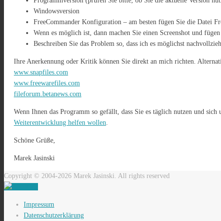
Programmversion (prüfen Sie bitte, ob Sie die aktuelle Version nut
Windowsversion
FreeCommander Konfiguration – am besten fügen Sie die Datei F
Wenn es möglich ist, dann machen Sie einen Screenshot und fügen 
Beschreiben Sie das Problem so, dass ich es möglichst nachvollzie
Ihre Anerkennung oder Kritik können Sie direkt an mich richten. Alternat
www.snapfiles.com
www.freewarefiles.com
fileforum.betanews.com
Wenn Ihnen das Programm so gefällt, dass Sie es täglich nutzen und sich 
Weiterentwicklung helfen wollen
.
Schöne Grüße,
Marek Jasinski
Copyright © 2004-2026 Marek Jasinski. All rights reserved
Impressum
Datenschutzerklärung