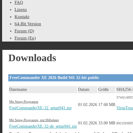
FAQ
Lizenz
Kontakt
64-Bit Version
Forum (D)
Forum (En)
Downloads
FreeCommander XE 2026 Build 941 32-bit public
Dateiname
Datum
Größe
SHA256
374A1AF0
Mit Setup-Programm
01.02.2026
17.68 MB
FreeCommanderXE-32_setup941.zip
VirusTota
Mit Setup-Programm, mit Hilfedatei
01.02.2026
33.00 MB
8921D39D
FreeCommanderXE-32-de_setup941.zip