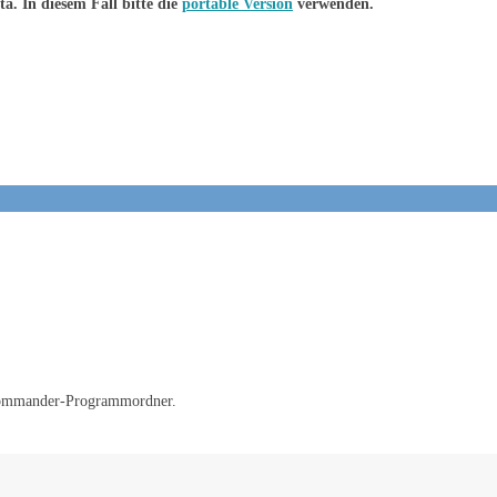
. In diesem Fall bitte die
portable Version
verwenden.
eeCommander-Programmordner.