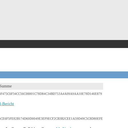
-Summe
3F475C6F34CC56C08801C78D84C34BD753A4A09A9AA10E78D146E879
l-Bericht
5CE6F5FE82B174D60D0049E3EF9ECF2CB3B2CEE1A59D49C5C8D80EFE