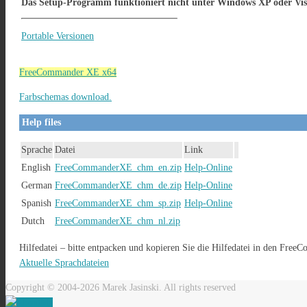
Das Setup-Programm funktioniert nicht unter Windows XP oder Vista
Portable Versionen
FreeCommander XE x64
Farbschemas download.
Help files
Sprache
Datei
Link
English
FreeCommanderXE_chm_en.zip
Help-Online
German
FreeCommanderXE_chm_de.zip
Help-Online
Spanish
FreeCommanderXE_chm_sp.zip
Help-Online
Dutch
FreeCommanderXE_chm_nl.zip
Hilfedatei – bitte entpacken und kopieren Sie die Hilfedatei in den Fr
Aktuelle Sprachdateien
Copyright © 2004-2026 Marek Jasinski. All rights reserved