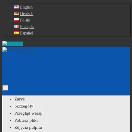
Przejdź
English
do
Deutsch
treści
Polski
Français
Español
Przejdź
Zarys
do
Szczegóły
treści
Przegląd wersji
Pobierz pliki
Zdjęcia pulpitu