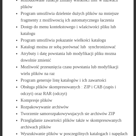
Rozbudowane funkcje zmiany wielkości liter w nazwach
plików
Program umożliwia dzielenie dużych plików na mniejsze
fragmenty z możliwoscią ich automatycznego łaczenia
Dostęp do menu kontekstowego i wlaściwości pliku lub
katalogu
Program umożliwia pokazanie wielkości katalogu
Katalogi można ze sobą porównać lub synchronizować
Atrybuty i datę powstania lub modyfikacji pliku mozna
dowolnie zmienić
Mozliwość przesunięcia czasu powstania lub modyfikacji
wielu plików na raz
Program generuje listę katalogów i ich zawartości
Obsługa plików skompresowanych : ZIP i CAB (zapis i
odczyt) oraz RAR (odczyt)
Kompresje plików
Rozpakowywanie archiwów
Tworzenie samorozpakowywujacych sie archiwów ZIP
Przeglądanie zawartości plików także w skompresowanych
archiwach plików
Wyszukiwanie plików w posczególnych katalogach i napędach