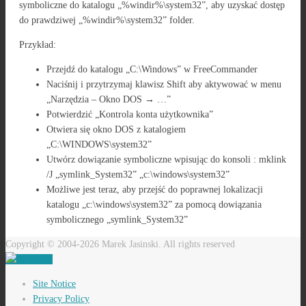
symboliczne do katalogu „%windir%\system32”, aby uzyskać dostęp
do prawdziwej „%windir%\system32” folder.
Przykład:
Przejdź do katalogu „C:\Windows” w FreeCommander
Naciśnij i przytrzymaj klawisz Shift aby aktywować w menu
„Narzędzia – Okno DOS → …”
Potwierdzić „Kontrola konta użytkownika”
Otwiera się okno DOS z katalogiem
„C:\WINDOWS\system32”
Utwórz dowiązanie symboliczne wpisując do konsoli : mklink
/J „symlink_System32” „c:\windows\system32”
Możliwe jest teraz, aby przejść do poprawnej lokalizacji
katalogu „c:\windows\system32” za pomocą dowiązania
symbolicznego „symlink_System32”
Copyright © 2004-2026 Marek Jasinski. All rights reserved
Site Notice
Privacy Policy