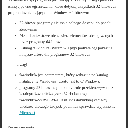
Aktualna wersja programu jest wersją 32 bitową. Z tego powodu
istnieją pewne ograniczenia, które dotyczą wszystkich 32-bitowych
programów działających na Windows 64-bitowym:
32-bitowe programy nie mają pełnego dostępu do panelu
sterowania
Menu kontekstowe nie zawiera elementów obsługiwanych
przez programy 64-bitowe
Katalog %windir%\system32 i jego podkatalogi pokazuje
inną zawartość dla programów 32-bitowych
Uwagi:
%windir% jest parametrem, który wskazuje na katalog
instalacyjny Windowsa; często jest to c:\Windows.
programy 32 bitowe są automatycznie przekierowywane z
katalogu %windir%\system32 do katalogu
%windir%\SysWOW64. Jeśli ktoś dokładniej chciałby
wiedzieć dlaczego tak jest, powinien sprawdzić wyjaśnienie
Microsoft
.