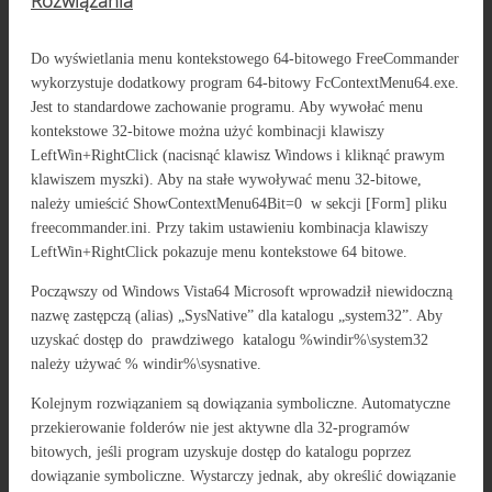
Rozwiązania
Do wyświetlania menu kontekstowego 64-bitowego FreeCommander
wykorzystuje dodatkowy program 64-bitowy FcContextMenu64.exe.
Jest to standardowe zachowanie programu. Aby wywołać menu
kontekstowe 32-bitowe można użyć kombinacji klawiszy
LeftWin+RightClick (nacisnąć klawisz Windows i kliknąć prawym
klawiszem myszki). Aby na stałe wywoływać menu 32-bitowe,
należy umieścić ShowContextMenu64Bit=0 w sekcji [Form] pliku
freecommander.ini. Przy takim ustawieniu kombinacja klawiszy
LeftWin+RightClick pokazuje menu kontekstowe 64 bitowe.
Począwszy od Windows Vista64 Microsoft wprowadził niewidoczną
nazwę zastępczą (alias) „SysNative” dla katalogu „system32”. Aby
uzyskać dostęp do prawdziwego katalogu %windir%\system32
należy używać % windir%\sysnative.
Kolejnym rozwiązaniem są dowiązania symboliczne. Automatyczne
przekierowanie folderów nie jest aktywne dla 32-programów
bitowych, jeśli program uzyskuje dostęp do katalogu poprzez
dowiązanie symboliczne. Wystarczy jednak, aby określić dowiązanie