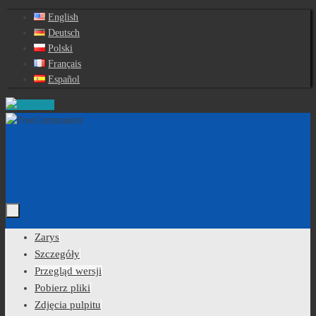
Przejdź
English
do
Deutsch
treści
Polski
Français
Español
Przejdź
Zarys
do
Szczegóły
treści
Przegląd wersji
Pobierz pliki
Zdjęcia pulpitu