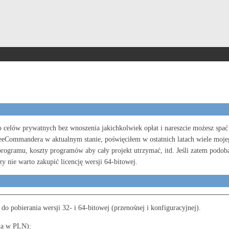
lów prywatnych bez wnoszenia jakichkolwiek opłat i nareszcie możesz spać 
eCommandera w aktualnym stanie, poświęciłem w ostatnich latach wiele moje
programu, koszty programów aby cały projekt utrzymać, itd. Jeśli zatem podoba 
zy nie warto zakupić licencję wersji 64-bitowej.
o pobierania wersji 32- i 64-bitowej (przenośnej i konfiguracyjnej).
ata w PLN):