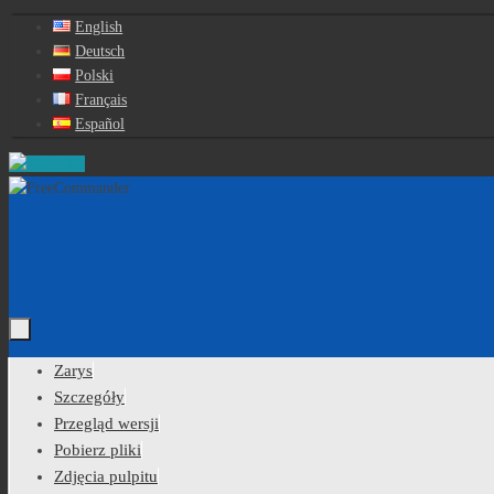
Przejdź
English
do
Deutsch
treści
Polski
Français
Español
Przejdź
Zarys
do
Szczegóły
treści
Przegląd wersji
Pobierz pliki
Zdjęcia pulpitu