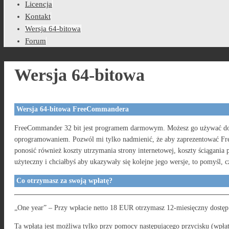
Licencja
Kontakt
Wersja 64-bitowa
Forum
Wersja 64-bitowa
Wersja 64-bitowa FreeCommandera
FreeCommander 32 bit jest programem darmowym. Możesz go używać do ce
oprogramowaniem. Pozwól mi tylko nadmienić, że aby zaprezentować Fre
ponosić również koszty utrzymania strony internetowej, koszty ściągania 
użyteczny i chciałbyś aby ukazywały się kolejne jego wersje, to pomyśl, c
Co otrzymasz za swoją wpłatę?
„One year” – Przy wpłacie netto 18 EUR otrzymasz 12-miesięczny dostęp d
Ta wpłata jest możliwa tylko przy pomocy następującego przycisku (wpł