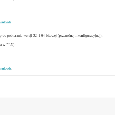
ownloads
.
do pobierania wersji 32- i 64-bitowej (przenośnej i konfiguracyjnej).
ata w PLN):
ownloads
.