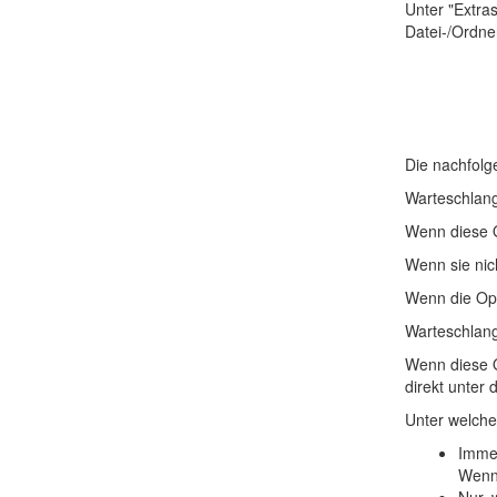
Unter "Extra
Datei-/Ordne
Die nachfolg
Warteschlang
Wenn diese O
Wenn sie nich
Wenn die Opt
Warteschlang
Wenn diese O
direkt unter 
Unter welche
Imme
Wenn 