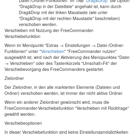
Datei-/Ordner-Funktionen" im TAB "
Drag&Drop
" die Option
"Drag&Drop in der Dateiliste" angehakt ist, kann durch
Drag&Drop mit der linken Maustaste (wie unter
"Drag&Drop mit der rechten Maustaste" beschrieben)
verschoben werden.
Verschieben mit Nutzung der FreeCommander-
Verschiebefunktion
Wenn im Menüpunkt "Extras → Einstellungen → Datei-/Ordner-
Funktionen" unter "
Verschieben
" "FreeCommander nutzen"
ausgewählt ist, wird nach der Aktivierung des Menüpunktes "Datei
→ Verschieben" oder des Tastenkürzels "Umschalt+F6" der
Verschiebevorgang des FreeCommanders gestartet.
Zielordner
Der Zielordner, in den alle markierten Elemente (Dateien und
Ordner) verschoben werden, ist immer der nicht aktive Ordner.
Wenn ein anderer Zielordner gewünscht wird, muss die
FreeCommander-Verschiebefunktion "Verschieben mit Rückfrage"
gewählt werden.
Verschiebeoptionen
In dieser Verschiebefunktion sind keine Einstellungsmöglichkeiten