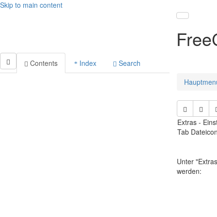
Skip to main content
Toggle nav
Free
Contents
Index
Search
Hauptmen
Extras - Ein
Tab Dateicon
Unter "Extr
werden: