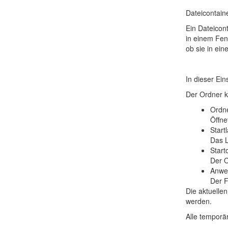
Dateicontain
Ein Dateicon
in einem Fens
ob sie in ei
In dieser Ei
Der Ordner k
Ordne
Öffne
Start
Das 
Star
Der 
Anwe
Der 
Die aktuelle
werden.
Alle temporä