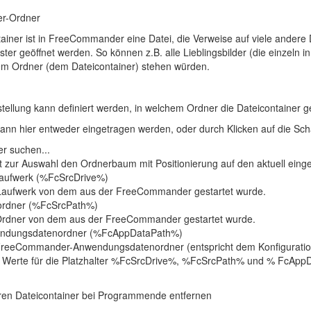
er-Ordner
tainer ist in FreeCommander eine Datei, die Verweise auf viele andere 
ter geöffnet werden. So können z.B. alle Lieblingsbilder (die einzeln i
nem Ordner (dem Dateicontainer) stehen würden.
nstellung kann definiert werden, in welchem Ordner die Dateicontainer 
ann hier entweder eingetragen werden, oder durch Klicken auf die Sch
r suchen...
t zur Auswahl den Ordnerbaum mit Positionierung auf den aktuell einge
laufwerk (%FcSrcDrive%)
Laufwerk von dem aus der FreeCommander gestartet wurde.
tordner (%FcSrcPath%)
Ordner von dem aus der FreeCommander gestartet wurde.
ndungsdatenordner (%FcAppDataPath%)
FreeCommander-Anwendungsdatenordner (entspricht dem Konfiguratio
n Werte für die Platzhalter %FcSrcDrive%, %FcSrcPath% und % FcAppDa
ren Dateicontainer bei Programmende entfernen