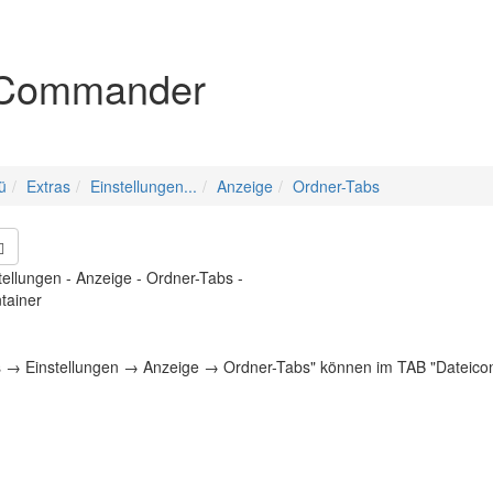
igation
Commander
ü
Extras
Einstellungen...
Anzeige
Ordner-Tabs
stellungen - Anzeige - Ordner-Tabs -
tainer
as → Einstellungen → Anzeige → Ordner-Tabs"
können im TAB "Dateicon