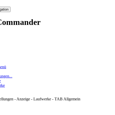
gation
Commander
enü
ungen...
e
rke
tellungen - Anzeige - Laufwerke - TAB Allgemein