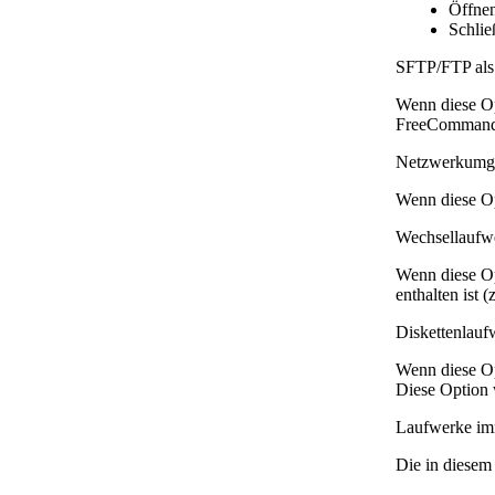
Öffne
Schli
SFTP/FTP als
Wenn diese Op
FreeCommander
Netzwerkumge
Wenn diese Op
Wechsellaufwe
Wenn diese Op
enthalten ist 
Diskettenlauf
Wenn diese Op
Diese Option 
Laufwerke imm
Die in diesem