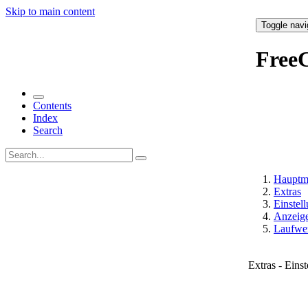
Skip to main content
Toggle navi
Free
Contents
Index
Search
Hauptm
Extras
Einstell
Anzeig
Laufwe
Extras - Eins