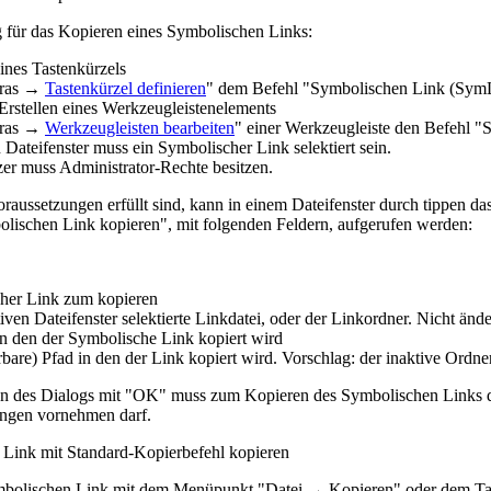
 für das Kopieren eines Symbolischen Links:
eines Tastenkürzels
tras →
Tastenkürzel definieren
" dem Befehl "Symbolischen Link (SymL
Erstellen eines Werkzeugleistenelements
tras →
Werkzeugleisten bearbeiten
" einer Werkzeugleiste den Befehl 
 Dateifenster muss ein Symbolischer Link selektiert sein.
er muss Administrator-Rechte besitzen.
raussetzungen erfüllt sind, kann in einem Dateifenster durch tippen da
lischen Link kopieren", mit folgenden Feldern, aufgerufen werden:
her Link zum kopieren
iven Dateifenster selektierte Linkdatei, oder der Linkordner. Nicht ände
in den der Symbolische Link kopiert wird
bare) Pfad in den der Link kopiert wird. Vorschlag: der inaktive Ordner
en des Dialogs mit "OK" muss zum Kopieren des Symbolischen Links
ngen vornehmen darf.
Link mit Standard-Kopierbefehl kopieren
bolischen Link mit dem Menüpunkt "Datei → Kopieren" oder dem Ta