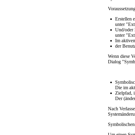
Voraussetzung
Erstellen 
unter "Ex
Und/oder 
unter "Ex
Im aktiven
der Benutz
Wenn diese Vo
Dialog "Symbo
Symbolisc
Die im akt
Zielpfad, 
Der (änder
Nach Verlass
Systemänderu
Symbolischen 
Um einen Sym