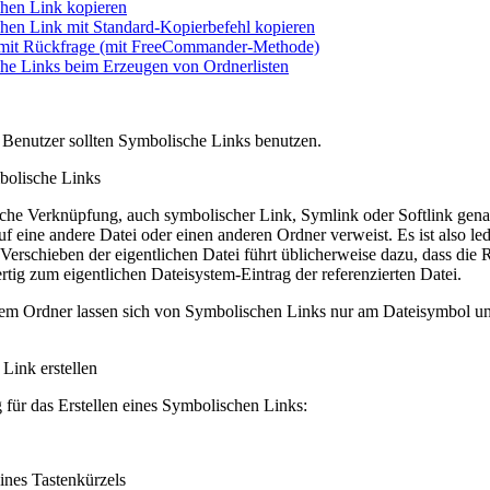
hen Link kopieren
hen Link mit Standard-Kopierbefehl kopieren
mit Rückfrage (mit FreeCommander-Methode)
he Links beim Erzeugen von Ordnerlisten
 Benutzer sollten Symbolische Links benutzen.
bolische Links
che Verknüpfung, auch symbolischer Link, Symlink oder Softlink genan
uf eine andere Datei oder einen anderen Ordner verweist. Es ist also led
erschieben der eigentlichen Datei führt üblicherweise dazu, dass die R
rtig zum eigentlichen Dateisystem-Eintrag der referenzierten Datei.
nem Ordner lassen sich von Symbolischen Links nur am Dateisymbol unt
Link erstellen
 für das Erstellen eines Symbolischen Links:
eines Tastenkürzels