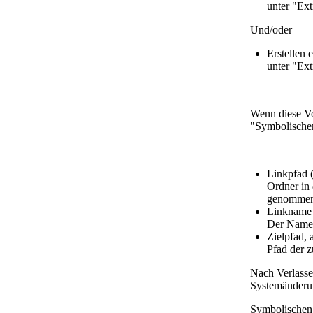
unter "Ex
Und/oder
Erstellen 
unter "Ex
Wenn diese Vor
"Symbolischen
Linkpfad (
Ordner in 
genommen
Linkname
Der Name 
Zielpfad, 
Pfad der z
Nach Verlass
Systemänderu
Symbolischen