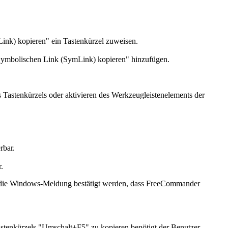
ink) kopieren" ein Tastenkürzel zuweisen.
"Symbolischen Link (SymLink) kopieren" hinzufügen.
s Tastenkürzels oder aktivieren des Werkzeugleistenelements der
rbar.
.
 die Windows-Meldung bestätigt werden, dass FreeCommander
stenkürzels "Umschalt+F5"
zu kopieren benötigt der Benutzer