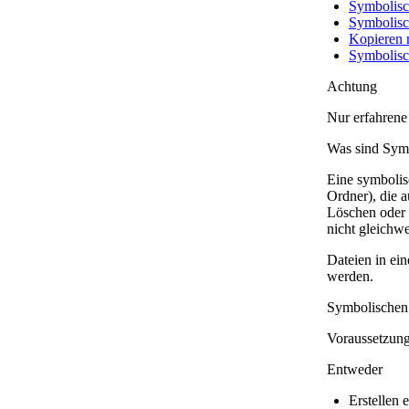
Symbolisc
Symbolisc
Kopieren 
Symbolisc
Achtung
Nur erfahrene
Was sind Sym
Eine symbolis
Ordner), die a
Löschen oder V
nicht gleichwe
Dateien in ei
werden.
Symbolischen 
Voraussetzung
Entweder
Erstellen 