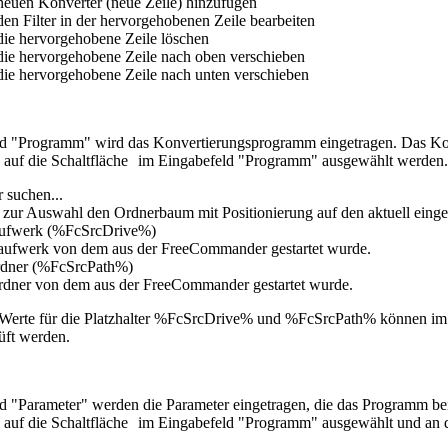
neuen Konverter (neue Zeile) hinzufügen
den Filter in der hervorgehobenen Zeile bearbeiten
die hervorgehobene Zeile löschen
die hervorgehobene Zeile nach oben verschieben
die hervorgehobene Zeile nach unten verschieben
d "Programm" wird das Konvertierungsprogramm eingetragen. Das Kon
 auf die Schaltfläche
im Eingabefeld "Programm" ausgewählt werden. 
 suchen...
 zur Auswahl den Ordnerbaum mit Positionierung auf den aktuell einges
laufwerk (%FcSrcDrive%)
ufwerk von dem aus der FreeCommander gestartet wurde.
rdner (%FcSrcPath%)
dner von dem aus der FreeCommander gestartet wurde.
n Werte für die Platzhalter %FcSrcDrive% und %FcSrcPath% können 
üft werden.
d "Parameter" werden die Parameter eingetragen, die das Programm ben
 auf die Schaltfläche
im Eingabefeld "Programm" ausgewählt und an de