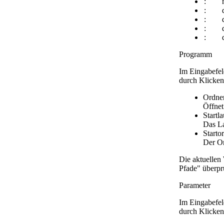
:
:
:
:
:
Programm
Im Eingabefel
durch Klicken
Ordner
Öffnet
Start
Das La
Starto
Der Or
Die aktuelle
Pfade" überpr
Parameter
Im Eingabefel
durch Klicken