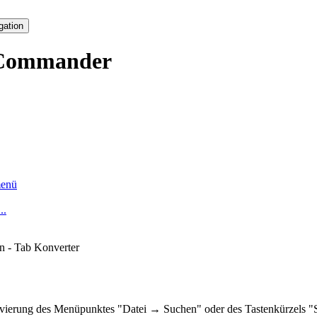
gation
Commander
enü
..
n - Tab Konverter
vierung des Menüpunktes "Datei → Suchen" oder des Tastenkürzels "