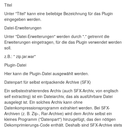
Titel
Unter "Titel" kann eine beliebige Bezeichnung für das Plugin
eingegeben werden.
Datei-Erweiterungen
Unter "Datei-Erweiterungen" werden durch "." getrennt die
Erweiterungen eingetragen, für die das Plugin verwendet werden
soll.
z.B.: " zip.jar.war"
Plugin-Datei
Hier kann die Plugin-Datei ausgewählt werden.
Datenpart für selbst entpackende Archive (SFX)
Ein selbstextrahierendes Archiv (auch SFX-Archiv, von englisch
s
el
f
e
x
tracting) ist ein Dateiarchiv, das als ausführbare Datei
ausgelegt ist. Ein solches Archiv kann ohne
Datenkompressionsprogramm extrahiert werden. Bei SFX-
Archiven (z. B. Zip-, Rar-Archive) wird dem Archiv selbst ein
kleines Programm ("Datenpart") hinzugefügt, das den nötigen
Dekomprimierungs-Code enthält. Deshalb sind SFX-Archive stets