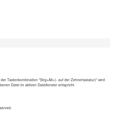
r Tastenkombination "Strg+Alt+(- auf der Zehnertastatur)" wird
en Datei im aktiven Dateifenster entspricht.
served.