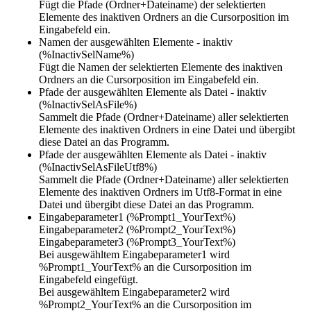
Fügt die Pfade (Ordner+Dateiname) der selektierten
Elemente des inaktiven Ordners an die Cursorposition im
Eingabefeld ein.
Namen der ausgewählten Elemente - inaktiv
(%InactivSelName%)
Fügt die Namen der selektierten Elemente des inaktiven
Ordners an die Cursorposition im Eingabefeld ein.
Pfade der ausgewählten Elemente als Datei - inaktiv
(%InactivSelAsFile%)
Sammelt die Pfade (Ordner+Dateiname) aller selektierten
Elemente des inaktiven Ordners in eine Datei und übergibt
diese Datei an das Programm.
Pfade der ausgewählten Elemente als Datei - inaktiv
(%InactivSelAsFileUtf8%)
Sammelt die Pfade (Ordner+Dateiname) aller selektierten
Elemente des inaktiven Ordners im Utf8-Format in eine
Datei und übergibt diese Datei an das Programm.
Eingabeparameter1 (%Prompt1_YourText%)
Eingabeparameter2 (%Prompt2_YourText%)
Eingabeparameter3 (%Prompt3_YourText%)
Bei ausgewähltem Eingabeparameter1 wird
%Prompt1_YourText%
an die Cursorposition im
Eingabefeld eingefügt.
Bei ausgewähltem Eingabeparameter2 wird
%Prompt2_YourText%
an die Cursorposition im